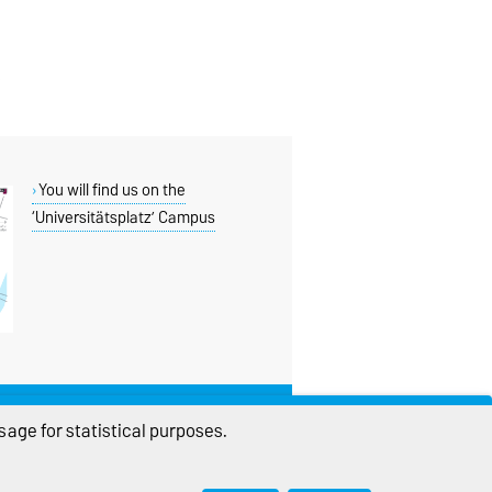
You will find us on the
‘Universitätsplatz’ Campus
THIS PAGE
age for statistical purposes.
Read aloud
Permalink