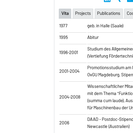
Vita
Projects
Publications
Coo
1977
geb. in Halle (Saale)
1995
Abitur
Studium des Allgemeine
1996-2001
(Vertiefung Fördertechni
Promotionsstudium am In
2001-2004
OvGU Magdeburg, Stipen
Wissenschaftlicher Mitar
mit dem Thema "Funktion
2004-2008
(summa cum laude), Ausz
für Maschinenbau der U
DAAD - Postdoc-Stipend
2006
Newcastle (Australien)