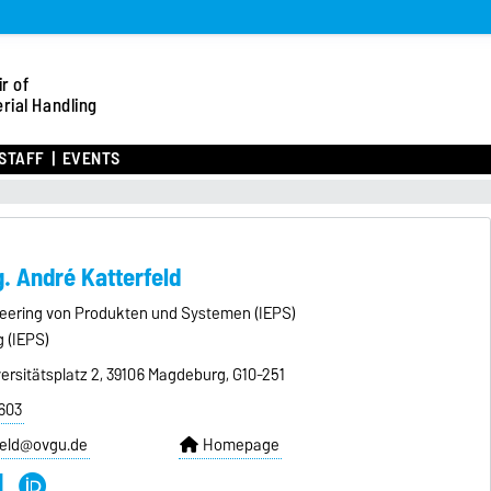
r of
rial Handling
STAFF
EVENTS
g. André Katterfeld
ineering von Produkten und Systemen (IEPS)
g (IEPS)
ersitätsplatz 2, 39106 Magdeburg, G10-251
603
feld@ovgu.de
Homepage