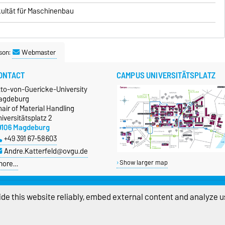
ultät für Maschinenbau
son:
Webmaster
ONTACT
CAMPUS UNIVERSITÄTSPLATZ
tto-von-Guericke-University
agdeburg
air of Material Handling
iversitätsplatz 2
9106 Magdeburg
+49 391 67-58603
Andre.Katterfeld@ovgu.de
more…
Show larger map
de this website reliably, embed external content and analyze us