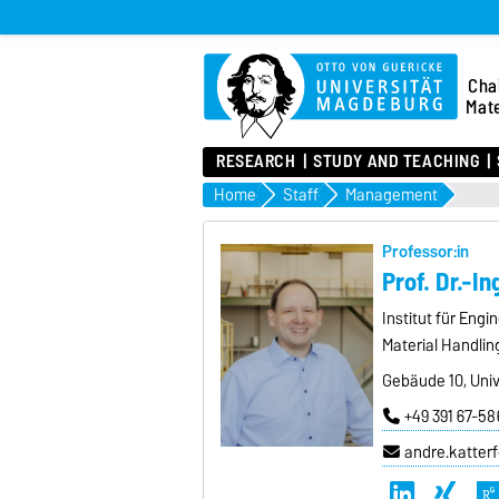
Chai
Mate
RESEARCH
STUDY AND TEACHING
Home
Staff
Management
Professor:in
Prof. Dr.-In
Institut für Eng
Material Handlin
Gebäude 10, Univ
+49 391 67-58
andre.katter