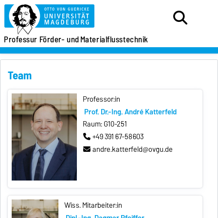
Professur
Förder- und
Materialflusstechnik
Team
Professor:in
Prof. Dr.-Ing. André Katterfeld
Raum: G10-251
+49 391 67-58603
andre.katterfeld@ovgu.de
Wiss. Mitarbeiter:in
Dipl.-Ing. Dagmar Pfeiffer