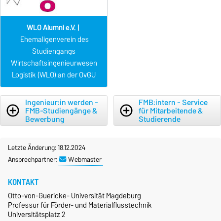
WLO Alumni e.V. |
Ehemaligenverein des
Studiengangs
Wirtschaftsingenieurwesen
Logistik (WLO) an der OvGU
Ingenieur:in werden -
FMB:intern - Service
add_circle_outline
add_circle_outline
FMB-Studiengänge &
für Mitarbeitende &
Bewerbung
Studierende
Letzte Änderung: 18.12.2024
Ansprechpartner:
Webmaster
KONTAKT
Otto-von-Guericke- Universität Magdeburg
Professur für Förder- und Materialflusstechnik
Universitätsplatz 2