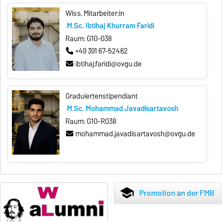
Wiss. Mitarbeiter:in
M.Sc. Ibtihaj Khurram Faridi
Raum: G10-038
+49 391 67-52462
ibtihaj.faridi@ovgu.de
Graduiertenstipendiant
M.Sc. Mohammad Javadisartavosh
Raum: G10-R038
mohammad.javadisartavosh@ovgu.de
school
Promotion an der FMB