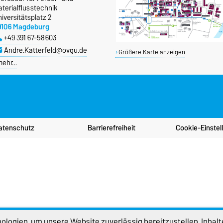
terialflusstechnik
iversitätsplatz 2
9106 Magdeburg
+49 391 67-58603
Andre.Katterfeld@ovgu.de
Größere Karte anzeigen
mehr…
atenschutz
Barrierefreiheit
Cookie-Einstel
logien, um unsere Website zuverlässig bereitzustellen, Inhalt