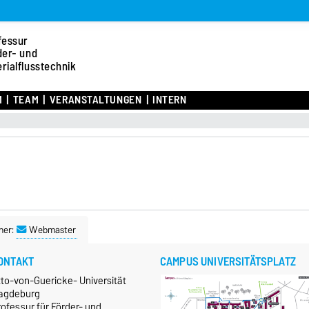
fessur
der- und
rialflusstechnik
M
TEAM
VERANSTALTUNGEN
INTERN
ner:
Webmaster
ONTAKT
CAMPUS UNIVERSITÄTSPLATZ
tto-von-Guericke- Universität
agdeburg
ofessur für Förder- und