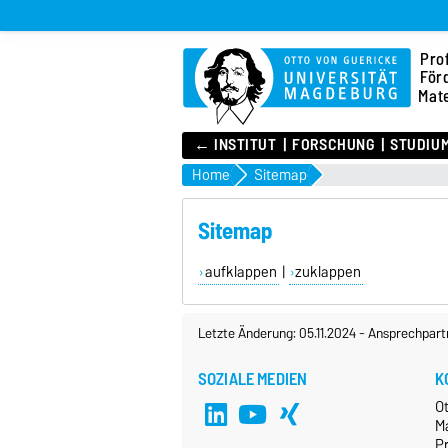
Pro
För
Mate
← INSTITUT
FORSCHUNG
STUDIU
Home
Sitemap
Sitemap
aufklappen
|
zuklappen
Letzte Änderung: 05.11.2024
-
Ansprechpart
SOZIALE MEDIEN
K
O
M
Pr